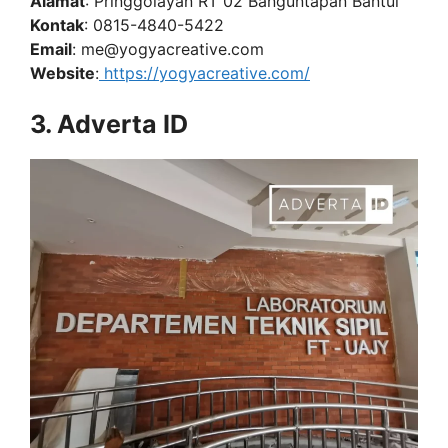
Alamat
: Pringgolayan RT 02 Banguntapan Bantul
Kontak
: 0815-4840-5422
Email
:
me@yogyacreative.com
Website
:
https://yogyacreative.com/
3. Adverta ID