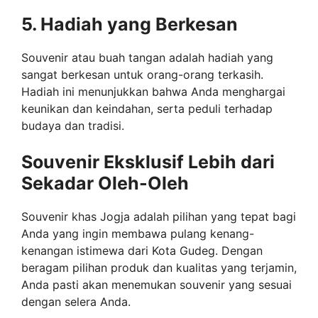
5. Hadiah yang Berkesan
Souvenir atau buah tangan adalah hadiah yang
sangat berkesan untuk orang-orang terkasih.
Hadiah ini menunjukkan bahwa Anda menghargai
keunikan dan keindahan, serta peduli terhadap
budaya dan tradisi.
Souvenir Eksklusif Lebih dari
Sekadar Oleh-Oleh
Souvenir khas Jogja adalah pilihan yang tepat bagi
Anda yang ingin membawa pulang kenang-
kenangan istimewa dari Kota Gudeg. Dengan
beragam pilihan produk dan kualitas yang terjamin,
Anda pasti akan menemukan souvenir yang sesuai
dengan selera Anda.