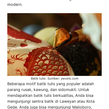
modern.
Batik tulis. Sumber: pexels.com
Beberapa motif batik tulis yang populer adalah
parang rusak, kawung, dan sidomukti. Untuk
mendapatkan batik tulis berkualitas, Anda bisa
mengunjungi sentra batik di Laweyan atau Kota
Gede. Anda juga bisa mengunjungi Malioboro,