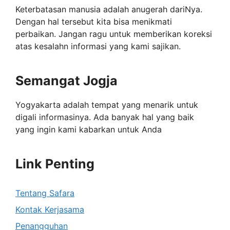
Keterbatasan manusia adalah anugerah dariNya.
Dengan hal tersebut kita bisa menikmati
perbaikan. Jangan ragu untuk memberikan koreksi
atas kesalahn informasi yang kami sajikan.
Semangat Jogja
Yogyakarta adalah tempat yang menarik untuk
digali informasinya. Ada banyak hal yang baik
yang ingin kami kabarkan untuk Anda
Link Penting
Tentang Safara
Kontak Kerjasama
Penangguhan