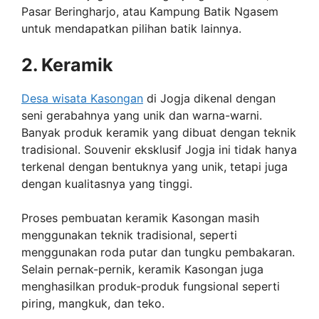
Pasar Beringharjo, atau Kampung Batik Ngasem
untuk mendapatkan pilihan batik lainnya.
2. Keramik
Desa wisata Kasongan
di Jogja dikenal dengan
seni gerabahnya yang unik dan warna-warni.
Banyak produk keramik yang dibuat dengan teknik
tradisional. Souvenir eksklusif Jogja ini tidak hanya
terkenal dengan bentuknya yang unik, tetapi juga
dengan kualitasnya yang tinggi.
Proses pembuatan keramik Kasongan masih
menggunakan teknik tradisional, seperti
menggunakan roda putar dan tungku pembakaran.
Selain pernak-pernik, keramik Kasongan juga
menghasilkan produk-produk fungsional seperti
piring, mangkuk, dan teko.