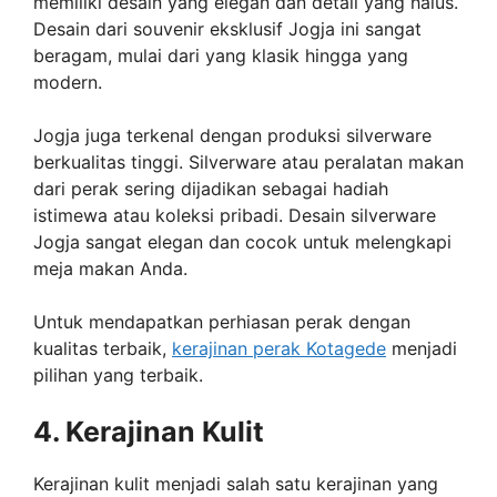
memiliki desain yang elegan dan detail yang halus.
Desain dari souvenir eksklusif Jogja ini sangat
beragam, mulai dari yang klasik hingga yang
modern.
Jogja juga terkenal dengan produksi silverware
berkualitas tinggi. Silverware atau peralatan makan
dari perak sering dijadikan sebagai hadiah
istimewa atau koleksi pribadi. Desain silverware
Jogja sangat elegan dan cocok untuk melengkapi
meja makan Anda.
Untuk mendapatkan perhiasan perak dengan
kualitas terbaik,
kerajinan perak Kotagede
menjadi
pilihan yang terbaik.
4. Kerajinan Kulit
Kerajinan kulit menjadi salah satu kerajinan yang