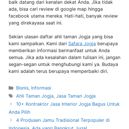
baik datang dari kenalan dekat Anda. Jika tidak
ada, bisa cari review di google map hingga
facebook utama mereka. Hati-hati, banyak review
yang direkayasa saat ini.
Sekian ulasan daftar ahli taman Jogja yang bisa
kami sampaikan. Kami dari
Safara Jogja
berupaya
memberikan informasi bermanfaat untuk Anda
semua. Jika ada kesalahan dalam tulisan ini, jangan
segan-segan untuk menghubungi kami ya. Budaya
kami adalah terus berupaya memperbaiki diri.
Kategori
Bisnis
,
Informasi
Tag
Ahli Taman Jogja
,
Jasa Taman Jogja
10+ Kontraktor Jasa Interior Jogja Bagus Untuk
Anda Pilih
4 Produsen Jamu Tradisional Terpopuler di
Indonesia, Ada yang Bangkrut Juga!